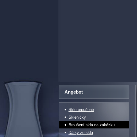
Angebot
Sklo broušené
Skleničky
Broušení skla na zakázku
Dárky ze skla