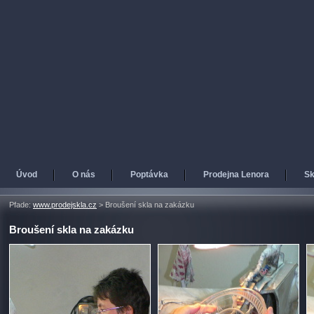
Úvod
O nás
Poptávka
Prodejna Lenora
Sk
Pfade:
www.prodejskla.cz
>
Broušení skla na zakázku
Broušení skla na zakázku